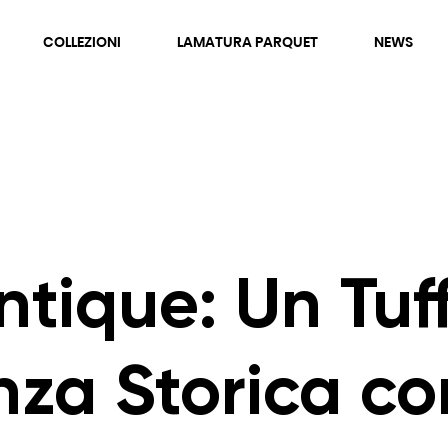
COLLEZIONI
LAMATURA PARQUET
NEWS
tique: Un Tuf
nza Storica c