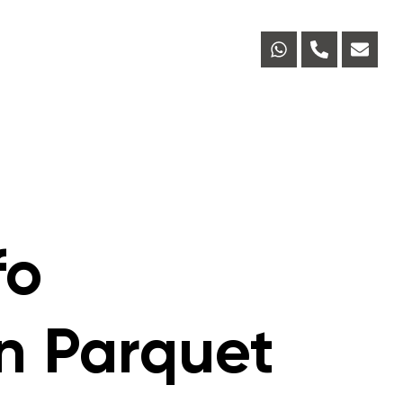
fo
on Parquet