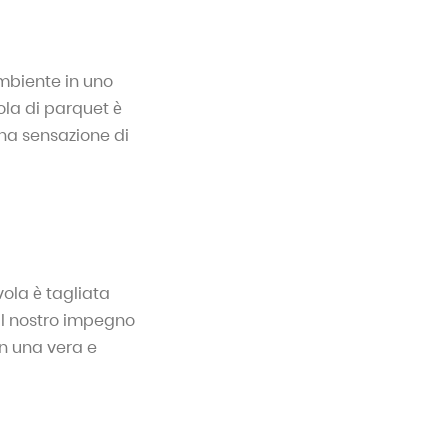
ambiente in uno
ola di parquet è
na sensazione di
vola è tagliata
Il nostro impegno
in una vera e