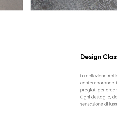
Design Class
La collezione Ant
contemporaneo. I 
pregiati per crea
Ogni dettaglio, dal
sensazione di luss